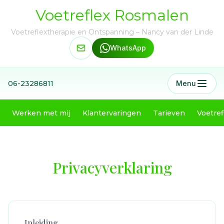
Voetreflex Rosmalen
Voetreflextherapie en Ontspanning – Nancy van der Linde
WhatsApp
06-23286811
Menu
Werken met mij
Klantervaringen
Tarieven
Voetref
Privacyverklaring
Inleiding